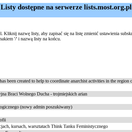
Listy dostępne na serwerze lists.most.org.pl
. Kliknij nazwę listy, aby zapisać się na listę zmienić ustawienia subsk
kiem '/' i nazwą listy na końcu.
een created to help to coordinate anarchist activities in the region 
syjna Braci Wolnego Ducha - trojmiejskich arian
ologicznego (nowy admin poszukiwany)
ofii
acjach, kursach, warsztatach Think Tanku Feministycznego