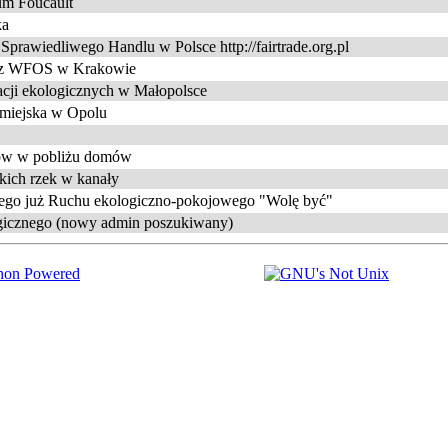
um Foucault
ka
 Sprawiedliwego Handlu w Polsce http://fairtrade.org.pl
rzez WFOS w Krakowie
acji ekologicznych w Małopolsce
 miejska w Opolu
ków w pobliżu domów
skich rzek w kanały
jącego już Ruchu ekologiczno-pokojowego "Wolę być"
logicznego (nowy admin poszukiwany)