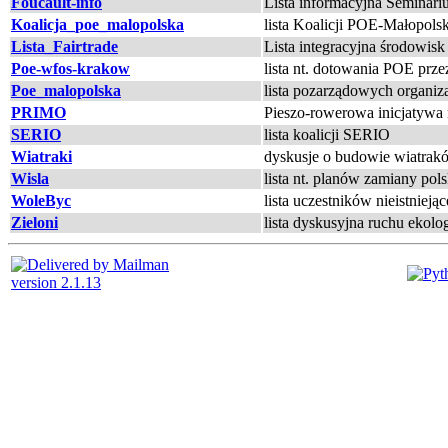
Foucault-info
Lista informacyjna Seminari
Koalicja_poe_malopolska
lista Koalicji POE-Małopols
Lista_Fairtrade
Lista integracyjna środowisk
Poe-wfos-krakow
lista nt. dotowania POE p
Poe_malopolska
lista pozarządowych organiz
PRIMO
Pieszo-rowerowa inicjatywa
SERIO
lista koalicji SERIO
Wiatraki
dyskusje o budowie wiatra
Wisla
lista nt. planów zamiany pol
WoleByc
lista uczestników nieistnie
Zieloni
lista dyskusyjna ruchu eko
version 2.1.13