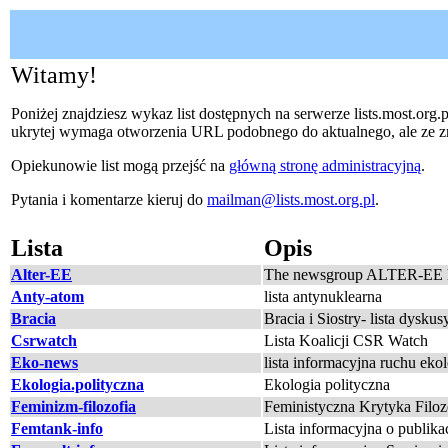
Witamy!
Poniżej znajdziesz wykaz list dostępnych na serwerze lists.most.org.pl
ukrytej wymaga otworzenia URL podobnego do aktualnego, ale ze zna
Opiekunowie list mogą przejść na
główną stronę administracyjną
.
Pytania i komentarze kieruj do
mailman@lists.most.org.pl
.
Lista
Opis
Alter-EE
The newsgroup ALTER-EE has b
Anty-atom
lista antynuklearna
Bracia
Bracia i Siostry- lista dysku
Csrwatch
Lista Koalicji CSR Watch
Eko-news
lista informacyjna ruchu ek
Ekologia.polityczna
Ekologia polityczna
Feminizm-filozofia
Feministyczna Krytyka Filoz
Femtank-info
Lista informacyjna o publik