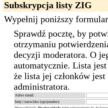
Subskrypcja listy ZIG
Wypełnij poniższy formularz
Sprawdź pocztę, by potw
otrzymaniu potwierdzenia
decyzji moderatora. O j
automatycznie. Lista jest
że lista jej członków jest
administratora.
Adres email:
Imię i nazwisko (opcjonalne):
Wprowadź hasło.
Nie używaj hasła
, które wykorzystujesz np. do logo