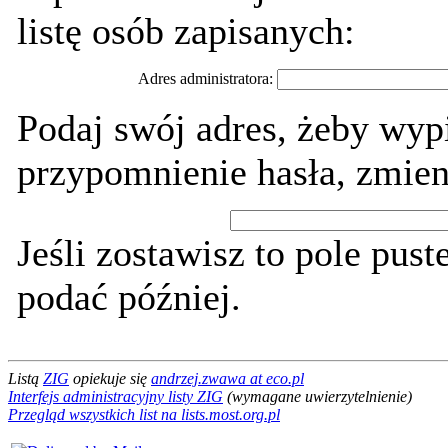
listę osób zapisanych:
Adres administratora:
Podaj swój adres, żeby wypi
przypomnienie hasła, zmien
Jeśli zostawisz to pole pust
podać później.
Listą
ZIG
opiekuje się
andrzej.zwawa at eco.pl
Interfejs administracyjny listy ZIG
(wymagane uwierzytelnienie)
Przegląd wszystkich list na lists.most.org.pl